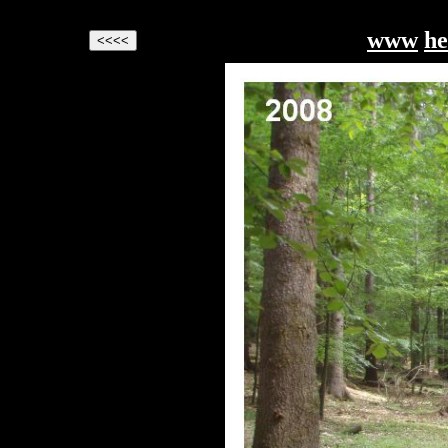
www
he